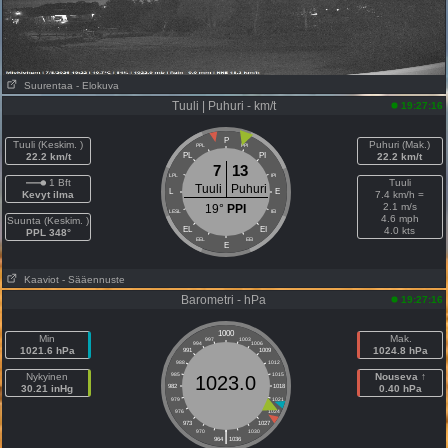
Suurentaa
- Elokuva
Tuuli | Puhuri - km/t
19:27:16
P
Tuuli (Keskim. )
Puhuri (Mak.)
PPL
PPI
22.2 km/t
PL
PI
22.2 km/t
7
13
LPL
IPI
1 Bft
Tuuli
Tuuli
Puhuri
L
E
Kevyt ilma
7.4 km/h =
2.1 m/s
19°
PPI
LESL
IEI
4.6 mph
Suunta (Keskim. )
EL
EI
4.0 kts
PPL 348°
EEL
EEI
E
Kaaviot
- Sääennuste
Barometri - hPa
19:27:16
1000
Min
Mak.
997
1003
994
1006
1021.6 hPa
1024.8 hPa
991
1009
988
1012
Nykyinen
985
1015
Nouseva ↑
1023.0
30.21 inHg
982
1018
0.40 hPa
979
1021
976
1024
973
1027
|
970
1030
964
1036