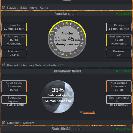
Kaaviot
- Sääennuste
- Kartta
Aurinko sijainti
19:28:02
11
13
Kesäaika
Pimeys
10
14
10 tun. 23 min
09
15
13 tun. 36 min
08
16
Arvioitu
07
17
Auringonnousu
Auringonlasku
11
45
06
18
07:13
tun.
min
17:39
05
19
Huomenna
Huomenna
Auringonnousu
04
20
03
21
Atsimuutti
Korkeus
02
22
274° L
01
23
-22°
Kuutiedot
- Aurora
- Meteorit
- Kartta
- ISS
Kuuvaiheen tiedot
19:28:02
Kuun nousu
Kuu asettaa
Huomenna
Huomenna
35%
03:02
12:18
Valaistuksen
Seuraava
Seuraava uusi
Kolmas neljäsosa
täysikuu
kuu
Pe 28 Elokuu
To 13 Elokuu
Perseids
Kuutiedot
- Meteorit
Sade tänään - mm
19:27:16