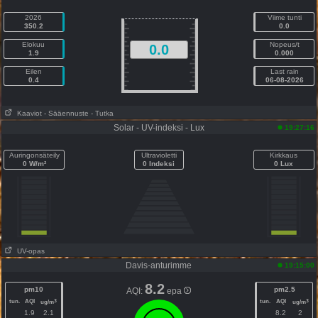
2026
Viime tunti
350.2
0.0
Elokuu
Nopeus/t
0.0
1.9
0.000
Eilen
Last rain
0.4
06-08-2026
Kaaviot
- Sääennuste
- Tutka
Solar - UV-indeksi - Lux
19:27:16
Auringonsäteily
Ultravioletti
Kirkkaus
0 W/m²
0 Indeksi
0 Lux
UV-opas
Davis-anturimme
19:15:00
8.2
pm10
pm2.5
AQI:
epa
tun.
AQI
tun.
AQI
3
3
ug/m
ug/m
1.9
2.1
8.2
2