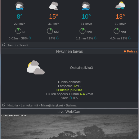
8°
15°
10°
13°
22 km/h
31 km/h
31 km/h
39 km/h
N
NNE
NNE
NNE
0.02mm 38%
24%
1.1mm 42%
4.5mm 71%
Tiedot
- Tekstit
Nykyinen taivas
Poissa
Osittain pilvistä
Tunnin ennuste:
Lämpötila
12
°C
Osittain pilvistä
Tuulen nopeus-Puhuri
4-4
km/h
Sade
0%
Historia
- Lentokenttä
- Maanjäristykset
- Salama
Live WebCam