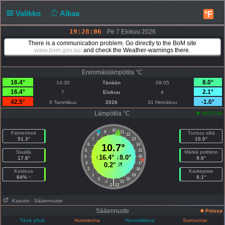
Valikko
Alkaa
°F
19:28:06
Pe 7 Elokuu 2026
There is a communication problem. Go directly to the BoM site
www.bom.gov.au/
and check the Weather-warnings there.
Enimmäislämpötila °C
16.4°
8.0°
14:30
Tänään
09:05
16.4°
2.1°
7
Elokuu
4
42.5°
-1.0°
9 Tammikuu
2026
31 Heinäkuu
Lämpötila °C
19:27:16
10
9
11
Fahrenheit
Tuntuu siltä
8
12
51.3°
10.0°
7
13
6
10.7°
14
5
15
Sisällä
Märkä polttimo
↑
16.4°
↓
8.0°
4
16
17.8°
9.6°
3
17
0.2°
2
18
Kosteus
Kastepiste
1
19
84% ↑
8.1°
0
20
|
-1
21
-2
22
Kaaviot
- Sääennuste
Sääennuste
Poissa
Tänä yönä
Huomenna
Huomisiltana
Sunnuntai