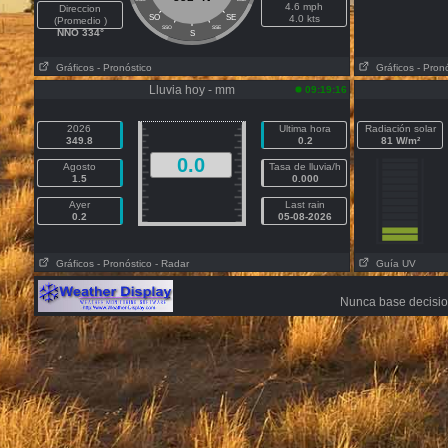
4.6 mph
Direccion
SO
SE
4.0 kts
(Promedio )
SSO
SSE
NNO 334°
S
Gráficos
- Pronóstico
Gráficos
- Pron
Lluvia hoy - mm
09:19:16
2026
Ultima hora
Radiación solar
349.8
0.2
81 W/m²
0.0
Agosto
Tasa de lluvia/h
1.5
0.000
Ayer
Last rain
0.2
05-08-2026
Gráficos
- Pronóstico
- Radar
Guía UV
Nunca base decisio