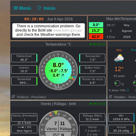
Menú
Inicio
09:20:09
Max-MinTemperat
Jue 6 Ago 2026
8.0°
09:17
Hoy
There is a communication problem. Go
directly to the BoM site
www.bom.gov.au/
15.3°
2
Agosto
and check the Weather-warnings there.
42.5°
9 Ene
2026
Temperatura °C
09:19:16
Hoy
Por
0
-1
1
Fahrenheit
Sensación
-2
2
46.4°
7.2°
-3
3
-4
8.0°
4
-5
5
12°
Interior
Bulbo húm.
↑
8.0°
↓
7.5°
-6
6
15.3°
7.2°
-7
7
0.4°
25 km/h
1
-8
8
Humedad
Punto de rocío
-9
9
90% ↓
6.5°
-10
10
O
|
-11
11
-12
12
0.4mm 74%
Gráficos
- Pronóstico
Detalles
- Texto
Viento | Ráfaga - kmh
09:19:16
N
Viento (Promedio
Ráfaga (Max)
Min
NNO
NNE
)
NO
NE
11.2 kmh
1024.0 hPa
7
11
11.1 kmh
ONO
ENE
1 Bft
Viento
Actual
Viento
Ráfaga
O
E
Aire ligero
7.4 km/h =
30.24 inHg
2.1 m/s
352°
N
OSO
ESE