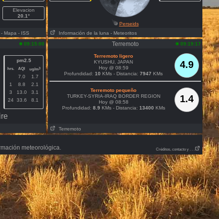
Elevacion
20.1°
Perseids
- Mapa
- ISS
Información de la luna
- Meteoritos
Terremoto
09:15:00
09:19:17
Terremoto ligero
pm2.5
KYUSHU, JAPAN
4.9
Hoy @ 08:59
hrs.
AQI
3
ug/m
Profundidad:
10
KMs - Distancia:
7947
KMs
7.0
1.7
1
8.8
2.1
Terremoto pequeño
3
13.0
3.1
TURKEY-SYRIA-IRAQ BORDER REGION
1.4
24
33.6
8.1
Hoy @ 08:58
Profundidad:
8.9
KMs - Distancia:
13400
KMs
ire
Terremoto
rmación meteorológica.
Créditos, contacto y . . .