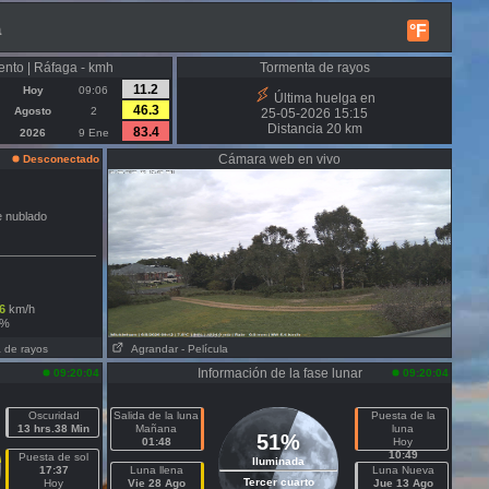
a
°F
ento | Ráfaga - kmh
Tormenta de rayos
11.2
Hoy
09:06
Última huelga en
46.3
Agosto
2
25-05-2026 15:15
Distancia 20 km
83.4
2026
9 Ene
Cámara web en vivo
Desconectado
e nublado
6
km/h
%
a de rayos
Agrandar
- Película
Información de la fase lunar
09:20:04
09:20:04
Oscuridad
Salida de la luna
Puesta de la
13 hrs.38 Min
Mañana
luna
51%
01:48
Hoy
10:49
Puesta de sol
Iluminada
17:37
Luna llena
Luna Nueva
Tercer cuarto
Hoy
Vie 28 Ago
Jue 13 Ago