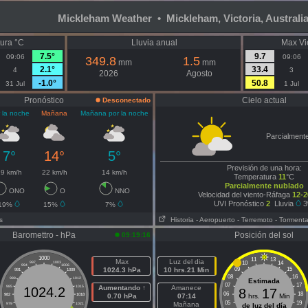
Mickleham Weather • Mickleham, Victoria, Australi
ura °C
Lluvia anual
Max Vi
7.5°
9.7
09:06
09:06
349.8
1.5
mm
mm
2.1°
33.4
4
3
2026
Agosto
-1.0°
50.8
31 Jul
1 Jul
Pronóstico
Cielo actual
Desconectado
 la noche
Mañana
Mañana por la noche
Parcialment
7°
14°
5°
Previsión de una hora:
9 km/h
22 km/h
14 km/h
Temperatura
11
°C
Parcialmente nublado
ONO
O
NNO
Velocidad del viento-Ráfaga
12-2
UVI Pronóstico
2
Lluvia
3
19%
15%
7%
s
Historia
- Aeropuerto
- Terremoto
- Torment
Baromettro - hPa
Posición del sol
09:19:16
1000
11
13
Max
Luz del dia
10
14
997
1003
994
1006
1024.3 hPa
10 hrs.21 Min
09
15
991
1009
08
16
988
1012
Estimada
07
17
985
1015
Aumentando ↑
Amanece
1024.2
8
17
06
18
982
1018
0.70 hPa
07:14
hrs.
Min
05
19
Mañana
979
1021
de luz del día