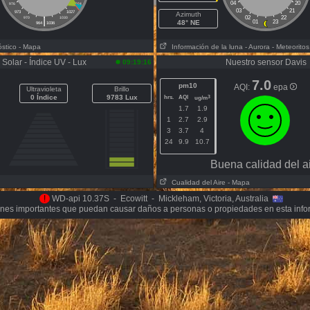
04
20
976
1024
03
21
973
1027
Azimuth
|
02
22
970
1030
48° NE
01
23
964
1036
óstico
- Mapa
Información de la luna
- Aurora
- Meteoritos
Solar - Índice UV - Lux
Nuestro sensor Davis
09:19:16
7.0
pm10
AQI:
epa
Ultravioleta
Brillo
0 Índice
9783 Lux
hrs.
AQI
3
ug/m
1.7
1.9
1
2.7
2.9
3
3.7
4
24
9.9
10.7
Buena calidad del a
Cualidad del Aire
- Mapa
!
WD-api 10.37S - Ecowitt - Mickleham, Victoria, Australia
nes importantes que puedan causar daños a personas o propiedades en esta info