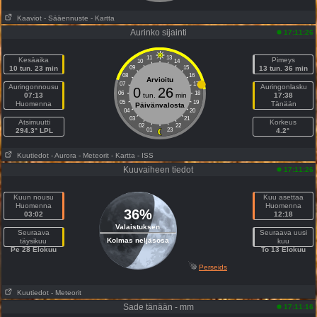
Kaaviot
- Sääennuste
- Kartta
Aurinko sijainti
17:11:26
11
13
Kesäaika
Pimeys
10
14
10 tun. 23 min
09
15
13 tun. 36 min
08
16
Arvioitu
07
17
Auringonnousu
Auringonlasku
0
26
06
18
07:13
tun.
min
17:38
05
19
Huomenna
Tänään
Päivänvalosta
04
20
03
21
Atsimuutti
Korkeus
02
22
294.3° LPL
01
23
4.2°
Kuutiedot
- Aurora
- Meteorit
- Kartta
- ISS
Kuuvaiheen tiedot
17:11:26
Kuun nousu
Kuu asettaa
Huomenna
Huomenna
36%
03:02
12:18
Valaistuksen
Seuraava
Seuraava uusi
Kolmas neljäsosa
täysikuu
kuu
Pe 28 Elokuu
To 13 Elokuu
Perseids
Kuutiedot
- Meteorit
Sade tänään - mm
17:11:16