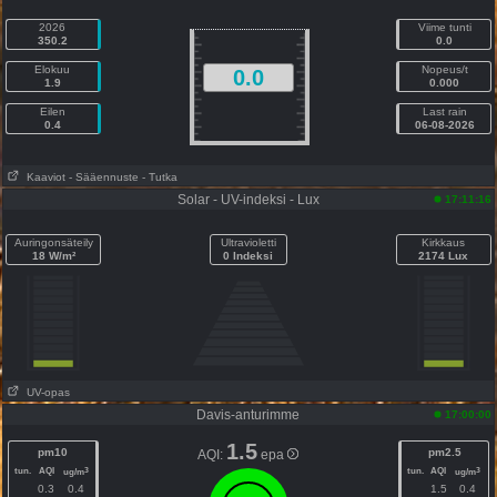
2026
Viime tunti
350.2
0.0
Elokuu
Nopeus/t
0.0
1.9
0.000
Eilen
Last rain
0.4
06-08-2026
Kaaviot
- Sääennuste
- Tutka
Solar - UV-indeksi - Lux
17:11:16
Auringonsäteily
Ultravioletti
Kirkkaus
18 W/m²
0 Indeksi
2174 Lux
UV-opas
Davis-anturimme
17:00:00
1.5
pm10
pm2.5
AQI:
epa
tun.
AQI
tun.
AQI
3
3
ug/m
ug/m
0.3
0.4
1.5
0.4