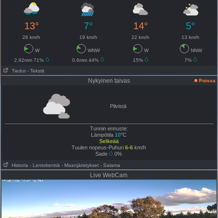
13°
7°
14°
5°
26 km/h
19 km/h
22 km/h
13 km/h
W
WNW
W
NNW
2.92mm 71%
0.6mm 44%
15%
7%
Tiedot
- Tekstit
Nykyinen taivas
Poissa
Pilvistä
Tunnin ennuste:
Lämpötila
10
°C
Selkeää
Tuulen nopeus-Puhuri
6-6
km/h
Sade
0%
Historia
- Lentokenttä
- Maanjäristykset
- Salama
Live WebCam