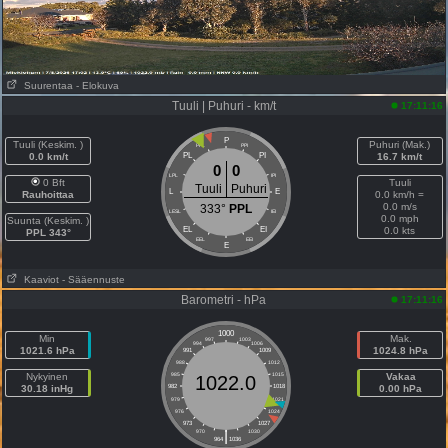
Suurentaa
- Elokuva
Tuuli | Puhuri - km/t
17:11:16
P
Tuuli (Keskim. )
Puhuri (Mak.)
PPL
PPI
0.0 km/t
PL
PI
16.7 km/t
0
0
LPL
IPI
0 Bft
Tuuli
Tuuli
Puhuri
L
E
Rauhoittaa
0.0 km/h =
0.0 m/s
333°
PPL
LESL
IEI
0.0 mph
Suunta (Keskim. )
EL
EI
0.0 kts
PPL 343°
EEL
EEI
E
Kaaviot
- Sääennuste
Barometri - hPa
17:11:16
1000
Min
Mak.
997
1003
994
1006
1021.6 hPa
1024.8 hPa
991
1009
988
1012
Nykyinen
985
1015
Vakaa
1022.0
30.18 inHg
982
1018
0.00 hPa
979
1021
976
1024
973
1027
|
970
1030
964
1036