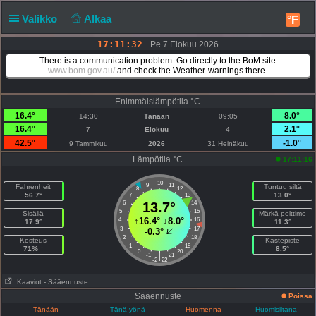
Valikko
Alkaa
°F
17:11:32
Pe 7 Elokuu 2026
There is a communication problem. Go directly to the BoM site
www.bom.gov.au/
and check the Weather-warnings there.
Enimmäislämpötila °C
16.4°
8.0°
14:30
Tänään
09:05
16.4°
2.1°
7
Elokuu
4
42.5°
-1.0°
9 Tammikuu
2026
31 Heinäkuu
Lämpötila °C
17:11:16
10
9
11
Fahrenheit
Tuntuu siltä
8
12
56.7°
13.0°
7
13
6
13.7°
14
5
15
Sisällä
Märkä polttimo
↑
16.4°
↓
8.0°
4
16
17.9°
11.3°
3
17
-0.3°
2
18
Kosteus
Kastepiste
1
19
71% ↑
8.5°
0
20
|
-1
21
-2
22
Kaaviot
- Sääennuste
Sääennuste
Poissa
Tänään
Tänä yönä
Huomenna
Huomisiltana