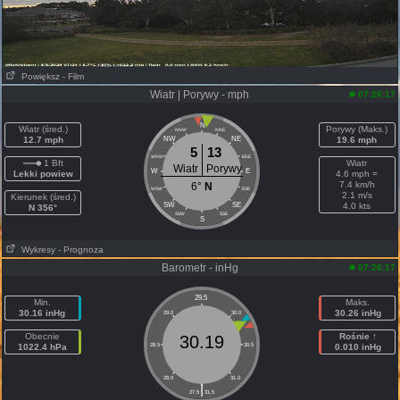
Powiększ
- Film
Wiatr | Porywy - mph
07:26:17
N
Wiatr (śred.)
Porywy (Maks.)
NNW
NNE
12.7 mph
NW
NE
19.6 mph
5
13
WNW
ENE
1 Bft
Wiatr
Wiatr
Porywy
W
E
Lekki powiew
4.6 mph =
7.4 km/h
6°
N
WSW
ESE
2.1 m/s
Kierunek (śred.)
SW
SE
4.0 kts
N 356°
SSW
SSE
S
Wykresy
- Prognoza
Barometr - inHg
07:26:17
29.5
Min.
Maks.
30.16 inHg
30.26 inHg
29.0
30.0
Obecnie
Rośnie ↑
30.19
1022.4 hPa
28.5
30.5
0.010 inHg
28.0
31.0
|
27.5
31.5