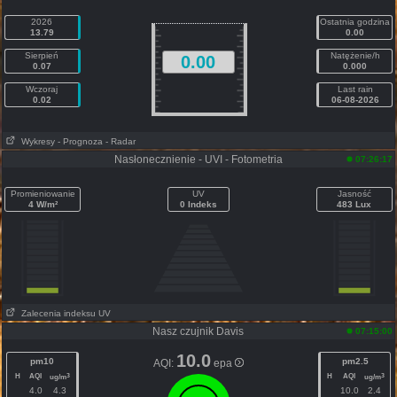
2026
Ostatnia godzina
13.79
0.00
Sierpień
Natężenie/h
0.00
0.07
0.000
Wczoraj
Last rain
0.02
06-08-2026
Wykresy
- Prognoza
- Radar
Nasłonecznienie - UVI - Fotometria
07:26:17
Promieniowanie
UV
Jasność
4 W/m²
0 Indeks
483 Lux
Zalecenia indeksu UV
Nasz czujnik Davis
07:15:00
10.0
pm10
pm2.5
AQI:
epa
H
AQI
H
AQI
3
3
ug/m
ug/m
4.0
4.3
10.0
2.4