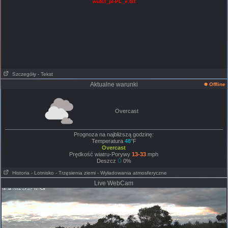
wufct_pl-PL_e.txt
Szczegóły
- Tekst
Aktualne warunki
Offline
Overcast
Prognoza na najbliższą godzinę:
Temperatura
48
°F
Overcast
Prędkość wiatru-Porywy
13-33
mph
Deszcz
0%
Historia
- Lotnisko
- Trzęsienia ziemi
- Wyładowania atmosferyczne
Live WebCam