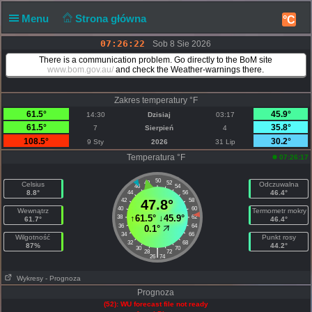
Menu
Strona główna
°C
07:26:22
Sob 8 Sie 2026
There is a communication problem. Go directly to the BoM site
www.bom.gov.au/
and check the Weather-warnings there.
Zakres temperatury °F
61.5°
45.9°
14:30
Dzisiaj
03:17
61.5°
35.8°
7
Sierpień
4
108.5°
30.2°
9 Sty
2026
31 Lip
Temperatura °F
07:26:17
50
48
52
Celsius
Odczuwalna
46
54
8.8°
46.4°
44
56
42
47.8°
58
40
60
Wewnątrz
Termometr mokry
↑
61.5°
↓
45.9°
38
62
61.7°
46.4°
36
64
0.1°
34
66
Wilgotność
Punkt rosy
32
68
87%
44.2°
30
70
|
28
72
26
74
Wykresy
- Prognoza
Prognoza
(52): WU forecast file not ready