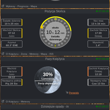
Wykresy
- Prognoza
- Mapa
Pozycja Słońca
07:26:18
11
13
Światło dzienne
Noc trwa
10
14
10 h 25 min
09
15
13 h 34 min
08
16
około
07
17
Wschód Słońca
Zachód Słońca
10
12
06
18
07:12
h
min
17:39
05
19
Jutro
Dzisiaj
światła
04
20
dziennego
03
21
Azymut
Wysokość
02
22
68.3° ENE
01
23
1.4°
O Księżycu
- Zorza
- Meteory
- Mapa
- ISS
Fazy Księżyca
07:26:18
Wschód
Zachód Księżyca
Księżyca
Dzisiaj
30%
Jutro
12:18
04:12
Luminacja
Następna pełnia
Następny nów
Sierp ubywający
Pią 28 Sie
Czw 13 Sie
Perseids
O Księżycu
- Meteory
Dzisiejsze opady - in
07:26:17