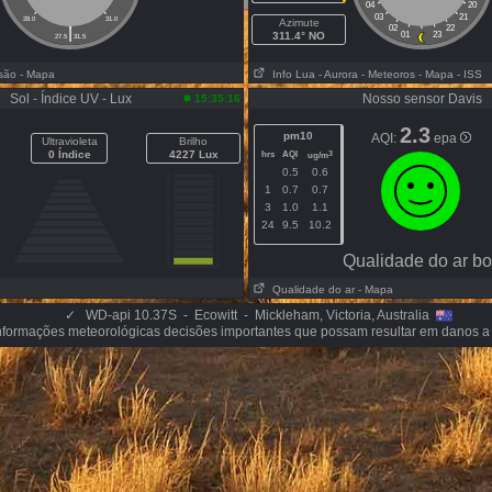
04
20
03
21
28.0
31.0
Azimute
|
02
22
311.4° NO
01
23
27.5
31.5
isão
- Mapa
Info Lua
- Aurora
- Meteoros
- Mapa
- ISS
Sol - Índice UV - Lux
Nosso sensor Davis
15:35:16
2.3
pm10
AQI:
epa
Ultravioleta
Brilho
0 Índice
4227 Lux
hrs
AQI
3
ug/m
0.5
0.6
1
0.7
0.7
3
1.0
1.1
24
9.5
10.2
Qualidade do ar b
Qualidade do ar
- Mapa
✓
WD-api 10.37S - Ecowitt - Mickleham, Victoria, Australia
nformações meteorológicas decisões importantes que possam resultar em danos a