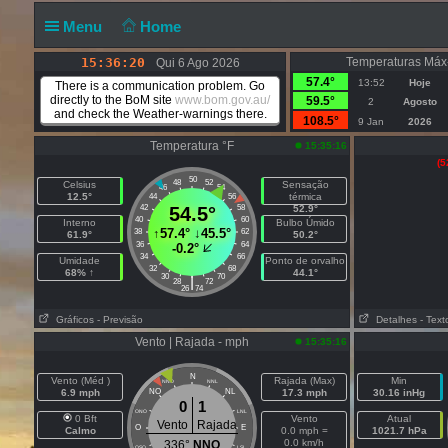
Menu
Home
15:36:20
Temperaturas Máx
Qui 6 Ago 2026
57.4°
13:52
Hoje
There is a communication problem. Go
directly to the BoM site
www.bom.gov.au/
59.5°
2
Agosto
and check the Weather-warnings there.
108.5°
9 Jan
2026
Temperatura °F
15:35:16
(5
50
48
52
Celsius
Sensação
46
54
12.5°
térmica
44
56
42
54.5°
58
52.9°
40
60
Interno
Bulbo Úmido
↑
57.4°
↓
45.5°
38
62
61.9°
50.2°
36
64
-0.2°
34
66
Umidade
Ponto de orvalho
32
68
68% ↑
44.1°
30
70
|
28
72
26
74
Gráficos
- Previsão
Detalhes
- Text
Vento | Rajada - mph
15:35:16
N
Vento (Méd )
Rajada (Max)
Min
NNO
NNL
6.9 mph
NO
NL
17.3 mph
30.16 inHg
0
1
ONO
LNL
0 Bft
Vento
Atual
Vento
Rajada
O
E
Calmo
0.0 mph =
1021.7 hPa
0.0 km/h
336°
NNO
OSO
LSL