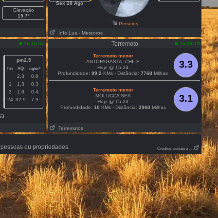
Sex 28 Ago
Elevação
19.7°
Perseids
Info Lua
- Meteoros
Terremoto
15:15:00
15:30:13
Terremoto menor
pm2.5
ANTOFAGASTA, CHILE
3.3
Hoje @ 15:24
hrs
AQI
3
ug/m
Profundidade:
99.2
KMs - Distância:
7768
Milhas
2.3
0.6
1
1.3
0.3
Terremoto menor
3
1.8
0.4
MOLUCCA SEA
3.1
24
32.9
7.9
Hoje @ 15:23
Profundidade:
10
KMs - Distância:
2960
Milhas
oa
Terremotos
 pessoas ou propriedades.
Créditos, contato e . . .