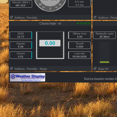
0.0 m/s
Direção (Méd )
SO
SL
0.0 kts
NO 324°
SSO
SSL
S
Gráficos
- Previsão
Gráficos
- Prev
Chuva hoje - in
15:35:16
2026
Última hora
Radiação solar
13.77
0.00
35 W/m²
0.00
Agosto
Taxa/h
0.06
0.000
Ontem
Last rain
0.01
05-08-2026
Gráficos
- Previsão
- Radar
Guia UV
Nunca baseie nestas i