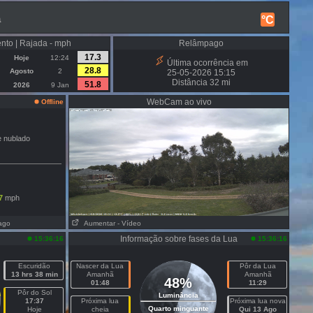
a
°C
nto | Rajada - mph
Relâmpago
17.3
Hoje
12:24
Última ocorrência em
28.8
Agosto
2
25-05-2026 15:15
Distância 32 mi
51.8
2026
9 Jan
WebCam ao vivo
Offline
e nublado
7
mph
ago
Aumentar
- Vídeo
Informação sobre fases da Lua
15:36:16
15:36:16
Escuridão
Nascer da Lua
Pôr da Lua
13 hrs 38 min
Amanhã
Amanhã
48%
01:48
11:29
Pôr do Sol
Luminância
17:37
Próxima lua
Próxima lua nova
Quarto minguante
Hoje
cheia
Qui 13 Ago