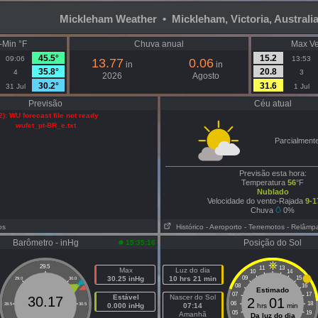
Mickleham Weather • Mickleham, Victoria, Australi
-Min °F
Chuva anual
Max Ve
45.5°
15.2
09:06
13:53
13.77
0.06
in
in
35.8°
20.8
4
3
2026
Agosto
30.2°
31.6
31 Jul
1 Jul
Previsão
Céu atual
2): WU forecast file not ready
wufct_pt-BR_e.txt
Parcialment
Previsão esta hora:
Temperatura
56
°F
Nublado
Velocidade do vento-Rajada
9-1
Chuva
0%
os
Histórico
- Aeroporto
- Terremotos
- Relâmp
Barômetro - inHg
Posição do Sol
15:35:16
29.5
11
13
Max
Luz do dia
10
14
30.25 inHg
10 hrs 21 min
09
15
29.0
30.0
08
16
Estimado
07
17
Estável
Nascer do Sol
30.17
2
01
06
18
28.5
30.5
0.000 inHg
07:14
hrs
min
05
19
Amanhã
Da luz do dia