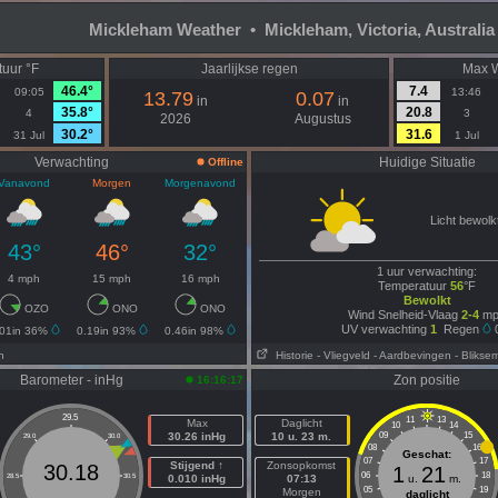
Mickleham Weather • Mickleham, Victoria, Australia
uur °F
Jaarlijkse regen
Max W
46.4°
7.4
09:05
13:46
13.79
0.07
in
in
35.8°
20.8
4
3
2026
Augustus
30.2°
31.6
31 Jul
1 Jul
Verwachting
Huidige Situatie
Offline
Vanavond
Morgen
Morgenavond
Licht bewolk
43°
46°
32°
1 uur verwachting:
4 mph
15 mph
16 mph
Temperatuur
56
°F
Bewolkt
OZO
ONO
ONO
Wind Snelheid-Vlaag
2-4
mp
UV verwachting
1
Regen
.01in 36%
0.19in 93%
0.46in 98%
n
Historie
- Vliegveld
- Aardbevingen
- Blikse
Barometer - inHg
Zon positie
16:16:17
29.5
11
13
Max
Daglicht
10
14
30.26 inHg
10 u. 23 m.
09
15
29.0
30.0
08
16
Geschat:
07
17
Stijgend ↑
Zonsopkomst
30.18
1
21
06
18
28.5
30.5
0.010 inHg
07:13
u.
m.
05
19
Morgen
daglicht