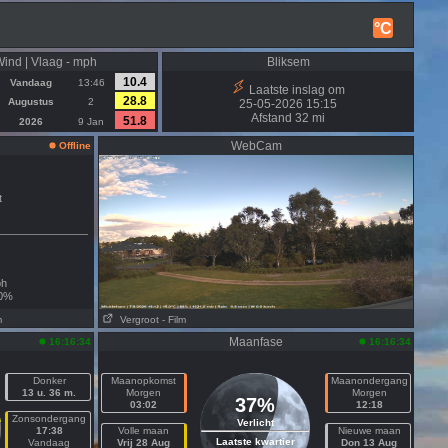
°C
ind | Vlaag - mph
Bliksem
10.4
Vandaag
13:46
Laatste inslag om
28.8
Augustus
2
25-05-2026 15:15
Afstand 32 mi
51.8
2026
9 Jan
WebCam
Offline
t
h
0%
m
Vergroot
- Film
Maanfase
16:16:34
16:16:34
Donker
Maanopkomst
Maanondergang
13 u. 36 m.
Morgen
Morgen
37%
03:02
12:18
Zonsondergang
Verlicht
17:38
Volle maan
Nieuwe maan
Laatste kwartier
Vandaag
Vrij 28 Aug
Don 13 Aug