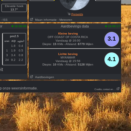
Elevatie hoek
13.7°
Perseids
- ISS
Maan informatie
- Meteoren
or
Aardbevings data
16:00:00
16:08:17
Kleine beving
pm2.5
OFF COAST OF COSTA RICA
3.1
Vandaag @ 16:00
uren
AQI
3
ug/m
Diepte:
15
KMs - Afstand:
8779
Mijlen
1.8
0.4
1
1.9
0.5
Lichte beving
3
3.4
0.8
MYANMAR
4.1
24
9.2
2.2
Vandaag @ 15:56
Diepte:
10
KMs - Afstand:
5128
Mijlen
it
Aardbevingen
p onze weersinformatie.
Credits, contact en . . .