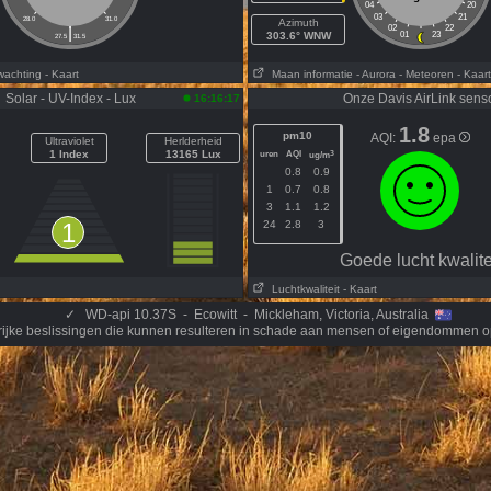
04
20
03
21
28.0
31.0
Azimuth
|
02
22
303.6° WNW
01
23
27.5
31.5
wachting
- Kaart
Maan informatie
- Aurora
- Meteoren
- Kaart
Solar - UV-Index - Lux
Onze Davis AirLink sens
16:16:17
1.8
pm10
AQI:
epa
Ultraviolet
Herlderheid
1 Index
13165 Lux
uren
AQI
3
ug/m
0.8
0.9
1
0.7
0.8
3
1.1
1.2
1
24
2.8
3
Goede lucht kwalite
Luchtkwaliteit
- Kaart
✓
WD-api 10.37S - Ecowitt - Mickleham, Victoria, Australia
rijke beslissingen die kunnen resulteren in schade aan mensen of eigendommen o