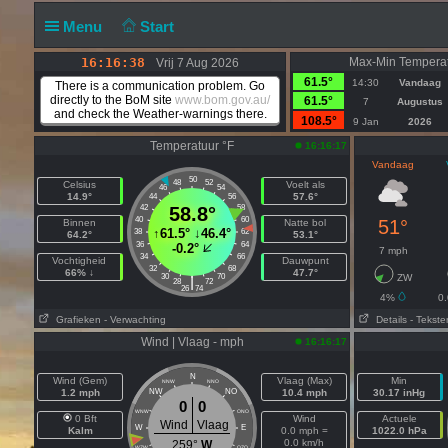
Menu
Start
16:16:38
Max-Min Temperat
Vrij 7 Aug 2026
61.5°
14:30
Vandaag
There is a communication problem. Go
directly to the BoM site
www.bom.gov.au/
61.5°
7
Augustus
and check the Weather-warnings there.
108.5°
9 Jan
2026
Temperatuur °F
16:16:17
Vandaag
50
48
52
Celsius
Voelt als
46
54
14.9°
57.6°
44
56
42
58.8°
58
40
60
51°
Binnen
Natte bol
↑
61.5°
↓
46.4°
38
62
64.2°
53.1°
36
64
-0.2°
7 mph
34
66
Vochtigheid
Dauwpunt
32
68
66% ↓
47.7°
30
70
ZW
|
28
72
26
74
4%
0
Grafieken
- Verwachting
Details
- Tekste
Wind | Vlaag - mph
16:16:17
N
Wind (Gem)
Vlaag (Max)
Min
NNW
NNO
1.2 mph
NW
NO
10.4 mph
30.17 inHg
0
0
WNW
ONO
0 Bft
Wind
Actuele
Wind
Vlaag
W
E
Kalm
0.0 mph =
1022.0 hPa
0.0 km/h
259°
W
WZW
OZO