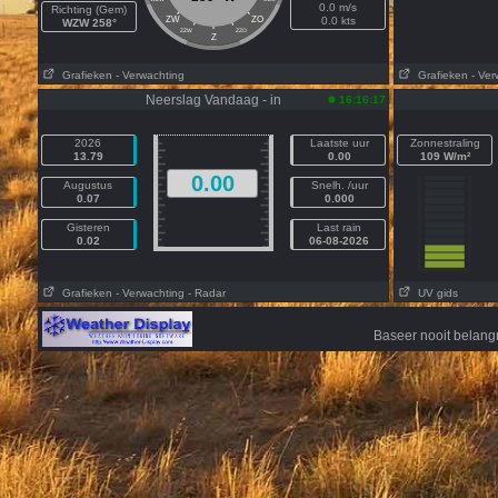
0.0 m/s
Richting (Gem)
ZW
ZO
0.0 kts
WZW 258°
ZZW
ZZO
Z
Grafieken
- Verwachting
Grafieken
- Ver
Neerslag Vandaag - in
16:16:17
2026
Laatste uur
Zonnestraling
13.79
0.00
109 W/m²
0.00
Augustus
Snelh. /uur
0.07
0.000
Gisteren
Last rain
0.02
06-08-2026
Grafieken
- Verwachting
- Radar
UV gids
Baseer nooit belang