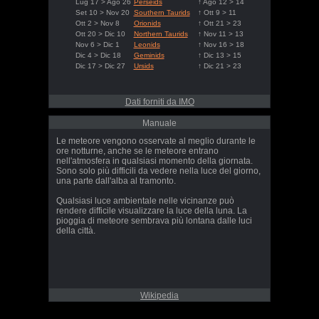
Lug 17 > Ago 26
Perseids
↑ Ago 12 > 14
Set 10 > Nov 20
Southern Taurids
↑ Ott 9 > 11
Ott 2 > Nov 8
Orionids
↑ Ott 21 > 23
Ott 20 > Dic 10
Northern Taurids
↑ Nov 11 > 13
Nov 6 > Dic 1
Leonids
↑ Nov 16 > 18
Dic 4 > Dic 18
Geminids
↑ Dic 13 > 15
Dic 17 > Dic 27
Ursids
↑ Dic 21 > 23
Dati forniti da IMO
Manuale
Le meteore vengono osservate al meglio durante le
ore notturne, anche se le meteore entrano
nell'atmosfera in qualsiasi momento della giornata.
Sono solo più difficili da vedere nella luce del giorno,
una parte dall'alba al tramonto.
Qualsiasi luce ambientale nelle vicinanze può
rendere difficile visualizzare la luce della luna. La
pioggia di meteore sembrava più lontana dalle luci
della città.
Wikipedia