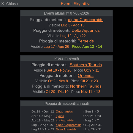
X
Eventi Sky attivi
Chiuso
Eventi attuali @ 07-08-2026
Pioggia di meteoriti:
alpha Capricornids
Visibile
Lug 3 - Ago 15
Pioggia di meteoriti:
Delta Aquariids
Visibile
Lug 12 - Ago 22
Pioggia di meteoriti:
Perseids
Visibile
Lug 17 - Ago 26
Picco Ago 12 > 14
Prossimi eventi
Pioggia di meteoriti:
Southern Taurids
Visibile
Set 10 - Nov 20
Picco
Ott 9 > 11
Pioggia di meteoriti:
Orionids
Visibile
Ott 2 - Nov 8
Picco
Ott 21 > 23
Pioggia di meteoriti:
Northern Taurids
Visibile
Ott 20 - Dic 10
Picco
Nov 11 > 13
Pioggia di meteoriti annuali
Dic 28 > Gen 12
Quadrantids
↑ Gen 3 > 5
Apr 16 > Mag 1
Lyrids
↑ Apr 21 > 23
Apr 19 > Mag 29
eta Aquariids
↑ Mag 5 > 7
Lug 3 > Ago 15
alpha Capricornids
↑ Lug 29 > 31
Lug 12 > Ago 22
Delta Aquariids
↑ Lug 29 > 31