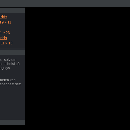
rids
t 9 > 11
21 > 23
rids
 11 > 13
ne, selv om
som helst på
dagslys
rheten kan
r er best sett