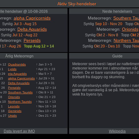
Aktiv Sky-hendelser
lle hendelser @ 10-08-2026
Neste hendelsers
rregn:
alpha Capricornids
Meteorregn:
Southern Tau
Synlig
Jul 3 - Aug 15
Synlig
Sep 10 - Nov 20
Topp
Ok
eorregn:
Delta Aquariids
Meteorregn:
Orionids
Synlig
Jul 12 - Aug 22
Synlig
Okt 2 - Nov 8
Topp
Okt 
Meteorregn:
Perseids
Meteorregn:
Northern Tau
l 17 - Aug 26
Topp Aug 12 > 14
Synlig
Okt 20 - Des 10
Topp
Nov
Årlig Meteorregn
Guide
Meteorer sees best i løpet av nattetime
n 12
Quadrantids
↑ Jan 3 > 5
meteorer kommer inn i atmosfæren når 
i 1
Lyrids
↑ Apr 21 > 23
dagen. De er bare vanskeligere å se i 
i 29
eta Aquariids
↑ Mai 5 > 7
bortsett fra daggry og skumring.
 15
alpha Capricornids
↑ Jul 29 > 31
g 22
Delta Aquariids
↑ Jul 29 > 31
Alt omgivelseslys eller måneskinn i næ
g 26
Perseids
↑ Aug 12 > 14
gjøre det vanskelig å se på. Meteordusje
ov 20
Southern Taurids
↑ Okt 9 > 11
vekk fra byens lys.
 8
Orionids
↑ Okt 21 > 23
s 10
Northern Taurids
↑ Nov 11 > 13
 1
Leonids
↑ Nov 16 > 18
 18
Geminids
↑ Des 13 > 15
es 27
Ursids
↑ Des 21 > 23
Data levert av IMO
Wikipedia