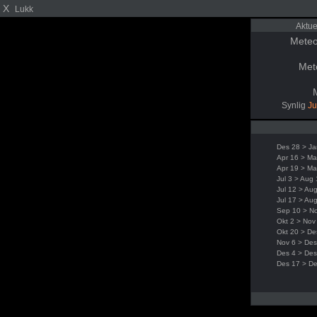
X
Lukk
Aktue
Meteo
Met
Synlig
Ju
Des 28 > Ja
Apr 16 > Ma
Apr 19 > Ma
Jul 3 > Aug
Jul 12 > Au
Jul 17 > Au
Sep 10 > N
Okt 2 > Nov
Okt 20 > De
Nov 6 > Des
Des 4 > Des
Des 17 > D