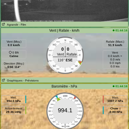
Agrandir
- Film
Vent | Rafale - km/h
01:44:16
N
Vent (Moy.)
Rafale (Maxi.)
NNO
NNE
0.0 km/h
NO
NE
51.9 km/h
0
0
ONO
ENE
0 Bft
Vent
Vent
Rafale
O
E
Calme
0.0 km/h =
0.0 m/s
116°
ESE
OSO
ESE
0.0 mph
Direction (Moy.)
SO
SE
0.0 kts
ESE 114°
SSO
SSE
S
Graphiques
- Prévisions
Baromètre - hPa
01:44:16
1000
Mini.
Maxi.
997
1003
994
1006
994.0 hPa
1007.2 hPa
991
1009
988
1012
Actuellement
985
1015
Chute ↓
994.1
29.36 inHg
982
1018
-0.80 hPa
979
1021
976
1024
973
1027
|
970
1030
964
1036