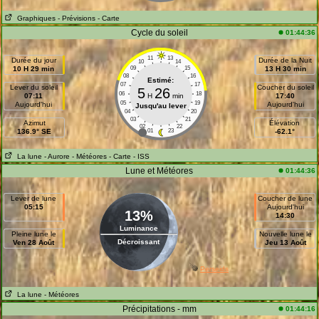
Graphiques
- Prévisions
- Carte
Cycle du soleil
01:44:36
11
13
Durée du jour
Durée de la Nuit
10
14
10 H 29 min
09
15
13 H 30 min
08
16
Estimé:
07
17
Lever du soleil
Coucher du soleil
5
26
06
18
07:11
H
min
17:40
05
19
Aujourd'hui
Aujourd'hui
Jusqu'au lever
04
20
03
21
Azimut
Élévation
02
22
136.9° SE
01
23
-62.1°
La lune
- Aurore
- Météores
- Carte
- ISS
Lune et Météores
01:44:36
Lever de lune
Coucher de lune
05:15
Aujourd'hui
13%
14:30
Luminance
Pleine lune le
Nouvelle lune le
Décroissant
Ven 28 Août
Jeu 13 Août
Perseids
La lune
- Météores
Précipitations - mm
01:44:16