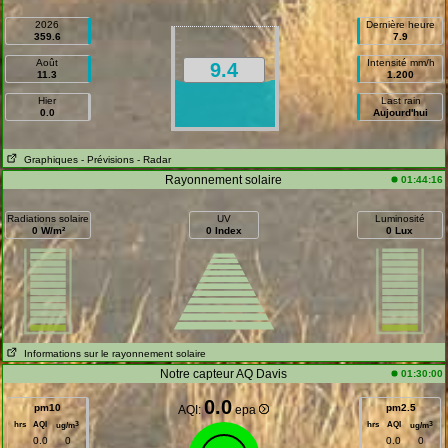
2026
Dernière heure
359.6
7.9
Août
Intensité mm/h
9.4
11.3
1.200
Hier
Last rain
0.0
Aujourd'hui
Graphiques
- Prévisions
- Radar
Rayonnement solaire
01:44:16
Radiations solaire
UV
Luminosité
0 W/m²
0 Index
0 Lux
Informations sur le rayonnement solaire
Notre capteur AQ Davis
01:30:00
0.0
pm10
pm2.5
AQI:
epa
hrs
AQI
hrs
AQI
3
3
ug/m
ug/m
0.0
0
0.0
0