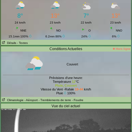
8°
13°
7°
13°
24 km/h
23 km/h
22 km/h
23 km/h
NNE
NO
O
NNO
15.1mm 100%
6.2mm 86%
24%
6%
Détails
- Textes
Conditions Actuelles
Hors ligne
Couvert
Prévisions d'une heure:
Température
12
°C
Pluie, Couvert
Vitesse du Vent -Rafale
19-44
km/h
Pluie
100%
Climatologie
- Aéroport
- Tremblements de terre
- Foudre
Vue du ciel actuel