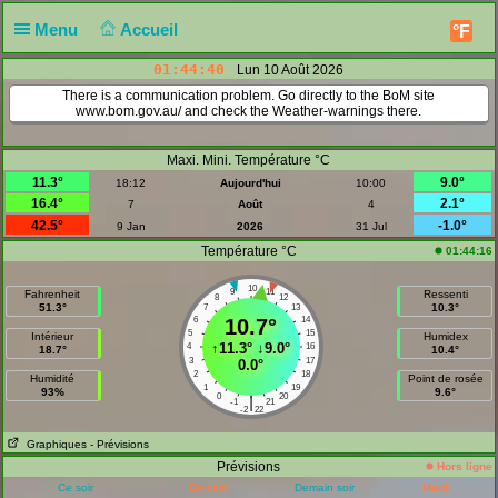
Menu
Accueil
°F
01:44:41
Lun 10 Août 2026
There is a communication problem. Go directly to the BoM site
www.bom.gov.au/
and check the Weather-warnings there.
Maxi. Mini. Température °C
11.3°
9.0°
18:12
Aujourd'hui
10:00
16.4°
2.1°
7
Août
4
42.5°
-1.0°
9 Jan
2026
31 Jul
Température °C
01:44:16
10
9
11
Fahrenheit
Ressenti
8
12
51.3°
10.3°
7
13
6
10.7°
14
5
15
Intérieur
Humidex
↑
11.3°
↓
9.0°
4
16
18.7°
10.4°
3
17
0.0°
2
18
Humidité
Point de rosée
1
19
93%
9.6°
0
20
|
-1
21
-2
22
Graphiques
- Prévisions
Prévisions
Hors ligne
Ce soir
Demain
Demain soir
Mardi