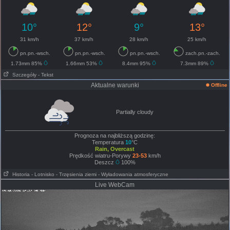
10°
12°
9°
13°
31 km/h
37 km/h
28 km/h
25 km/h
pn.pn.-wsch.
pn.pn.-wsch.
pn.pn.-wsch.
zach.pn.-zach.
1.73mm 85%
1.66mm 53%
8.4mm 95%
7.3mm 89%
Szczegóły
- Tekst
Aktualne warunki
Offline
Partially cloudy
Prognoza na najbliższą godzinę:
Temperatura
10
°C
Rain, Overcast
Prędkość wiatru-Porywy
23-53
km/h
Deszcz
100%
Historia
- Lotnisko
- Trzęsienia ziemi
- Wyładowania atmosferyczne
Live WebCam