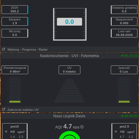
2026
Ostatnia godzina
350.2
0.0
Sierpień
Natężenie/h
0.0
1.9
0.000
Wczoraj
Last rain
0.0
06-08-2026
Wykresy
- Prognoza
- Radar
Nasłonecznienie - UVI - Fotometria
06:23:16
Promieniowanie
UV
Jasność
0 W/m²
0 Indeks
0 Lux
Zalecenia indeksu UV
Nasz czujnik Davis
06:00:00
4.7
pm10
pm2.5
AQI:
epa
H
AQI
H
AQI
3
3
ug/m
ug/m
1.4
1.5
4.7
1.1