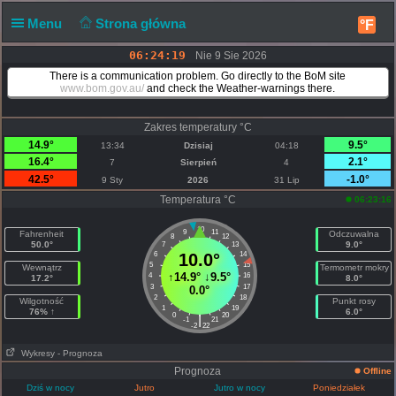
Menu
Strona główna
°F
06:24:19
Nie 9 Sie 2026
There is a communication problem. Go directly to the BoM site
www.bom.gov.au/
and check the Weather-warnings there.
Zakres temperatury °C
14.9°
9.5°
13:34
Dzisiaj
04:18
16.4°
2.1°
7
Sierpień
4
42.5°
-1.0°
9 Sty
2026
31 Lip
Temperatura °C
06:23:16
10
9
11
Fahrenheit
Odczuwalna
8
12
50.0°
9.0°
7
13
6
10.0°
14
5
15
Wewnątrz
Termometr mokry
↑
14.9°
↓
9.5°
4
16
17.2°
8.0°
3
17
0.0°
2
18
Wilgotność
Punkt rosy
1
19
76% ↑
6.0°
0
20
|
-1
21
-2
22
Wykresy
- Prognoza
Prognoza
Offline
Dziś w nocy
Jutro
Jutro w nocy
Poniedziałek