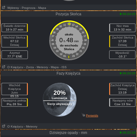
Wykresy
- Prognoza
- Mapa
Pozycja Słońca
06:24:15
11
13
Światło dzienne
Noc trwa
10
14
10 h 27 min
09
15
13 h 32 min
08
16
około
07
17
Wschód Słońca
Zachód Słońca
0
48
06
18
07:12
h
min
17:39
05
19
Dzisiaj
Dzisiaj
do wschodu
04
20
Słońca
03
21
Azymut
Wysokość
02
22
77.7° ENE
01
23
-10.1°
O Księżycu
- Zorza
- Meteory
- Mapa
- ISS
Fazy Księżyca
06:24:15
Wschód
Zachód Księżyca
Księżyca
Dzisiaj
20%
Jutro
13:19
05:15
Luminacja
Następna pełnia
Następny nów
Sierp ubywający
Pią 28 Sie
Czw 13 Sie
Perseids
O Księżycu
- Meteory
Dzisiejsze opady - mm
06:23:16