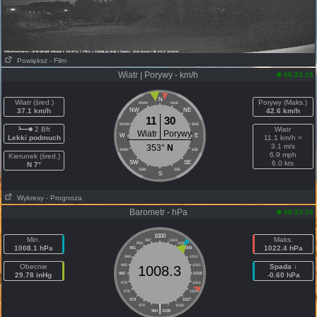
Powiększ
- Film
Wiatr | Porywy - km/h
06:23:16
N
Wiatr (śred.)
Porywy (Maks.)
NNW
NNE
37.1 km/h
NW
NE
42.6 km/h
11
30
WNW
ENE
2 Bft
Wiatr
Wiatr
Porywy
W
E
Lekki podmuch
11.1 km/h =
3.1 m/s
353°
N
WSW
ESE
6.9 mph
Kierunek (śred.)
SW
SE
6.0 kts
N 7°
SSW
SSE
S
Wykresy
- Prognoza
Barometr - hPa
06:23:16
1000
Min.
Maks.
997
1003
994
1006
1008.1 hPa
1022.4 hPa
991
1009
988
1012
Obecnie
985
1015
Spada ↓
1008.3
29.78 inHg
982
1018
-0.60 hPa
979
1021
976
1024
973
1027
|
970
1030
964
1036