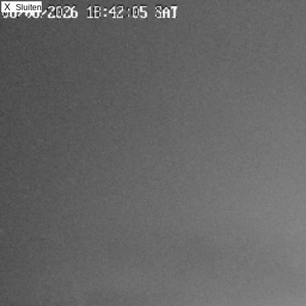
X
Sluiten