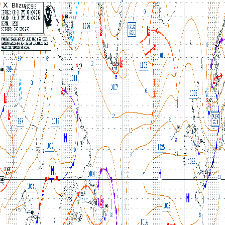
X
Blizu