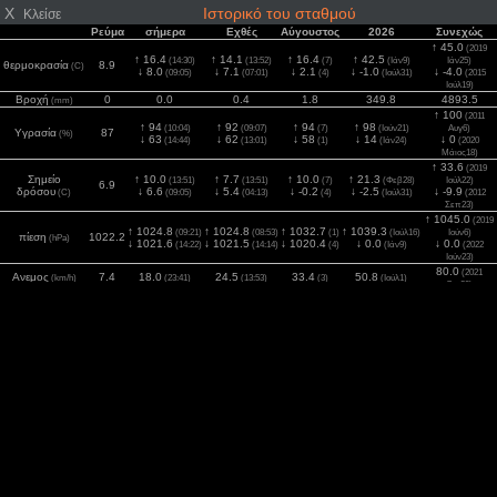
X
Ιστορικό του σταθμού
Κλείσε
Ρεύμα
σήμερα
Εχθές
Αύγουστος
2026
Συνεχώς
↑ 45.0
(2019
↑ 16.4
↑ 14.1
↑ 16.4
↑ 42.5
(14:30)
(13:52)
(7)
(Ιάν9)
Ιάν25)
θερμοκρασία
8.9
(C)
↓ 8.0
↓ 7.1
↓ 2.1
↓ -1.0
↓ -4.0
(09:05)
(07:01)
(4)
(Ιούλ31)
(2015
Ιούλ19)
Βροχή
0
0.0
0.4
1.8
349.8
4893.5
(mm)
↑ 100
(2011
↑ 94
↑ 92
↑ 94
↑ 98
(10:04)
(09:07)
(7)
(Ιούν21)
Αυγ6)
Υγρασία
87
(%)
↓ 63
↓ 62
↓ 58
↓ 14
↓ 0
(14:44)
(13:01)
(1)
(Ιάν24)
(2020
Μάιος18)
↑ 33.6
(2019
Σημείο
↑ 10.0
↑ 7.7
↑ 10.0
↑ 21.3
(13:51)
(13:51)
(7)
(Φεβ28)
Ιούλ22)
6.9
δρόσου
↓ 6.6
↓ 5.4
↓ -0.2
↓ -2.5
↓ -9.9
(C)
(09:05)
(04:13)
(4)
(Ιούλ31)
(2012
Σεπ23)
↑ 1045.0
(2019
↑ 1024.8
↑ 1024.8
↑ 1032.7
↑ 1039.3
(09:21)
(08:53)
(1)
(Ιούλ16)
Ιούν6)
πίεση
1022.2
(hPa)
↓ 1021.6
↓ 1021.5
↓ 1020.4
↓ 0.0
↓ 0.0
(14:22)
(14:14)
(4)
(Ιάν9)
(2022
Ιούν23)
80.0
(2021
Ανεμος
7.4
18.0
24.5
33.4
50.8
(km/h)
(23:41)
(13:53)
(3)
(Ιούλ1)
Οκτ29)
92.6
(2021
Ριπή
18.5
27.8
27.8
46.3
83.4
(km/h)
(23:41)
(12:24)
(2)
(Ιάν9)
Ιούλ27)
1381
(2022
2
0
533
662
662
1178
Ηλιακός
(12:15)
(12:42)
(6)
(Ιάν11)
(w/m
)
Νοέ20)
12.0
(2024
UV
0
4.0
6.0
6.0
10.0
(Index)
(11:23)
(12:42)
(6)
(Ιάν4)
Δεκ23)