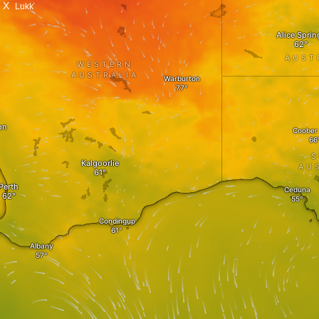
X
Lukk