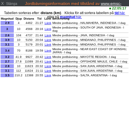
X
Jordbävningsinformation med tillstånd av
www.emsc-
Stänga
csem.org/
22:05:17
Tabellen sorteras efter:
distans (km)
. Klicka för att sortera tabellen på
tid
här.
eller på
magnitud
här.
Magnitud
Djup
Distans
Tid
Länk
Beskrivning
2.9
4
4462
21:27
Länk
Mindre jordbävning - HALMAHERA, INDONESIA - I dag
Mindre jordbävning - SOUTH OF JAVA, INDONESIA - I
3
10
4568
20:16
Länk
dag
2.6
104
4737
21:44
Länk
Mindre jordbävning - JAVA, INDONESIA - I dag
3.9
10
5150
20:04
Länk
Mindre jordbävning - MINDANAO, PHILIPPINES - I dag
3.1
3
5179
20:01
Länk
Mindre jordbävning - MINDANAO, PHILIPPINES - I dag
Mindre jordbävning - NEAR EAST COAST OF HONSHU,
3.4
70
8188
19:59
Länk
JAPAN - I dag
3.2
41.9
9927
20:42
Länk
Mindre jordbävning - MAYOTTE REGION - I dag
2.7
27.8
11089
20:41
Länk
Mindre jordbävning - OFFSHORE MAULE, CHILE - I dag
2.8
10
11623
20:32
Länk
Mindre jordbävning - SAN JUAN, ARGENTINA - I dag
3.1
112
11624
21:11
Länk
Mindre jordbävning - SAN JUAN, ARGENTINA - I dag
3.5
210.2
12388
20:55
Länk
Mindre jordbävning - SALTA, ARGENTINA - I dag
3.3
4.8
12446
19:53
Länk
Mindre jordbävning - CENTRAL ALASKA - I dag
2.5
118.7
12508
20:02
Länk
Mindre jordbävning - ANTOFAGASTA, CHILE - I dag
3
6
12574
20:37
Länk
Mindre jordbävning - NORTHERN ALASKA - I dag
2.5
100.8
12846
21:55
Länk
Mindre jordbävning - SOUTHERN PERU - I dag
2.8
10.1
13096
19:45
Länk
Mindre jordbävning - NEVADA - I dag
Mindre jordbävning - TURKEY-SYRIA BORDER REGION
2
8.7
13670
21:07
Länk
- I dag
1.4
10.8
13729
21:10
Länk
Mindre jordbävning - EASTERN TURKEY - I dag
Lätt jordbävning - OFF COAST OF CHIAPAS, MEXICO -
4.2
8.1
13744
19:51
Länk
I dag
1.2
7
13823
21:18
Länk
Mindre jordbävning - CENTRAL TURKEY - I dag
1.7
7.1
13861
20:26
Länk
Mindre jordbävning - CENTRAL TURKEY - I dag