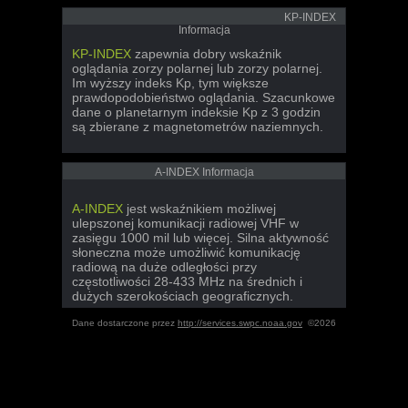
KP-INDEX
Informacja
KP-INDEX
zapewnia dobry wskaźnik
oglądania zorzy polarnej lub zorzy polarnej.
Im wyższy indeks Kp, tym większe
prawdopodobieństwo oglądania. Szacunkowe
dane o planetarnym indeksie Kp z 3 godzin
są zbierane z magnetometrów naziemnych.
A-INDEX Informacja
A-INDEX
jest wskaźnikiem możliwej
ulepszonej komunikacji radiowej VHF w
zasięgu 1000 mil lub więcej. Silna aktywność
słoneczna może umożliwić komunikację
radiową na duże odległości przy
częstotliwości 28-433 MHz na średnich i
dużych szerokościach geograficznych.
Dane dostarczone przez
http://services.swpc.noaa.gov
©2026