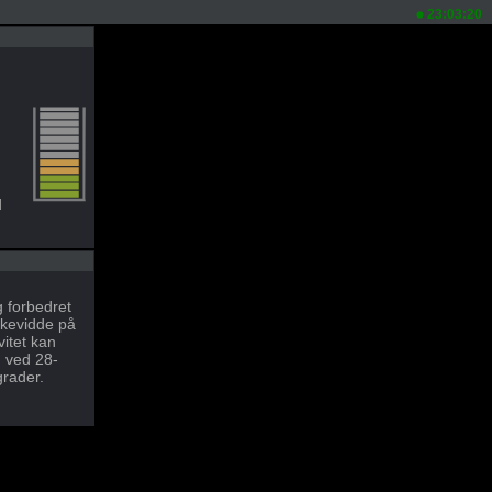
23:03:20
d
g forbedret
kevidde på
vitet kan
n ved 28-
grader.