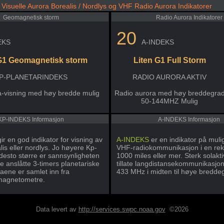
Visuelle Aurora Borealis / Nordlys og VHF Radio Aurora Indikatorer
Geomagnetisk storm
Radio Aurora Indikatorer
20
EKS
A-INDEKS
G1 Geomagnetisk storm
Liten G1 Full Storm
P-PLANETARINDEKS
RADIO AURORA AKTIV
a-visning med høy bredde mulig
Radio aurora med høy breddegra
50-144MHZ Mulig
KP-INDEKS Informasjon
A-INDEKS Informasjon
ir en god indikator for visning av
A-INDEKS
er en indikator på muli
is eller nordlys. Jo høyere Kp-
VHF-radiokommunikasjon i en rek
 desto større er sannsynligheten
1000 miles eller mer. Sterk solakti
De anslåtte 3-timers planetariske
tillate langdistansekommunikasjo
aene er samlet inn fra
433 MHz i midten til høye bredde
 magnetometre.
Data levert av
http://services.swpc.noaa.gov
©2026