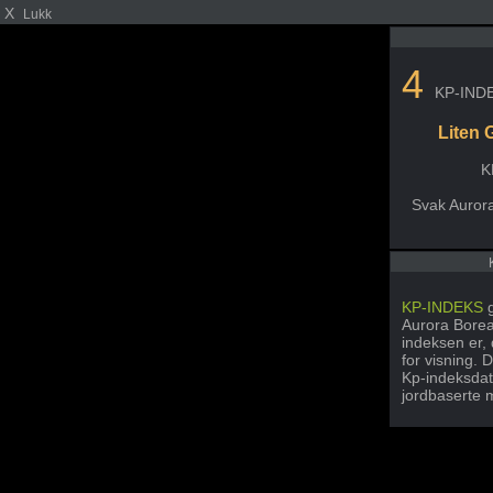
X
Lukk
4
KP-IND
Liten 
K
Svak Auror
KP-INDEKS
g
Aurora Boreal
indeksen er,
for visning. 
Kp-indeksdat
jordbaserte